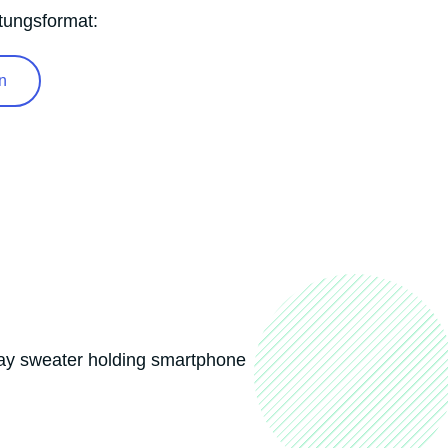
tungsformat:
n